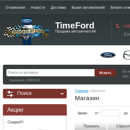
О компании
Новости
Доставка
Выкуп автомобилей
Вопрос-отв
TimeFord
+7(
Продажа автозапчастей
Еж
Вы 
Вас 
Например: 30655605
Главная
 \ Магазин
Поиск
Магазин
Акции
Цена:
от
до
Скидки!!!
Показать
Сброси