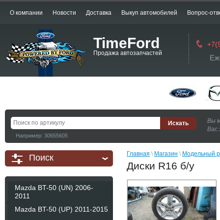
О компании
Новости
Доставка
Выкуп автомобилей
Вопрос-отв
TimeFord
+7(
Продажа автозапчастей
Еж
Вы 
Вас 
Например: 30655605
Главная
 \ 
Магазин
 \ 
Модельный р
Поиск
Диски R16 б/у
Mazda BT-50 (UN) 2006-
2011
Mazda BT-50 (UP) 2011-2015