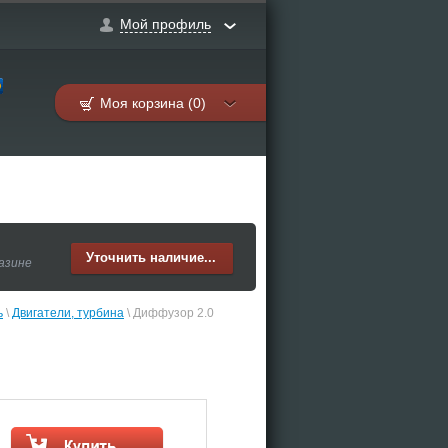
Мой профиль
Моя корзина (0)
Уточнить наличие...
газине
ь
 \ 
Двигатели, турбина
 \ Диффузор 2.0 