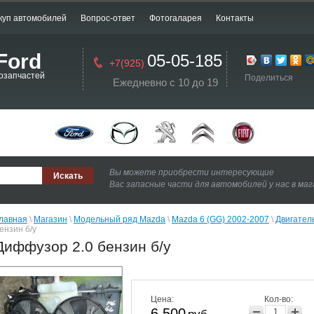
куп автомобилей
Вопрос-ответ
Фотогаларея
Контакты
Ford
05-05-185
+7(925)
озапчастей
Поделиться
Ежедневно с 10 до 19
Вы можете приобрести интересующие
Вас запасные части для автомобилей у нас в ма
лавная
 \ 
Магазин
 \ 
Модельный ряд Mazda
 \ 
Mazda 6 (GG) 2002-2007
 \ 
Двигател
ензин б/у
Диффузор 2.0 бензин б/у
Цена:
Кол-во:
6 500