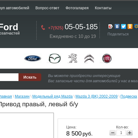
куп автомобилей
Вопрос-ответ
Фотогаларея
Контакты
Ford
05-05-185
+7(925)
озапчастей
Поделиться
Ежедневно с 10 до 19
Вы можете приобрести интересующие
Вас запасные части для автомобилей у нас в ма
лавная
 \ 
Магазин
 \ 
Модельный ряд Mazda
 \ 
Mazda 3 (BK) 2002-2009
 \ 
Подвеска
 
Привод правый, левый б/у
Цена:
Кол-во:
8 500
руб.