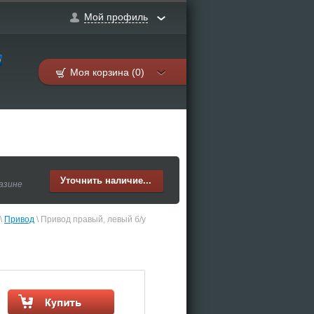
Мой профиль
Моя корзина (0)
Уточнить наличие...
газине
\ 
Привод
 \ Привод правый, левый б/у