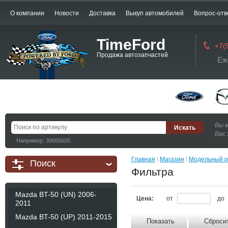
О компании
Новости
Доставка
Выкуп автомобилей
Вопрос-отв
TimeFord
+7(
Продажа автозапчастей
Еж
Вы 
Вас 
Например: 30655605
Главная
 \ 
Магазин
 \ 
Модельный р
Поиск
Фильтра
Mazda BT-50 (UN) 2006-
Цена:
от
до
2011
Mazda BT-50 (UP) 2011-2015
Показать
Сброси