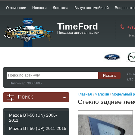
О компании
Новости
Доставка
Выкуп автомобилей
Вопрос-отв
TimeFord
+7(
Продажа автозапчастей
Еж
Вы 
Вас 
Например: 30655605
Главная
 \ 
Магазин
 \ 
Модельный р
Поиск
Стекло заднее лев
Mazda BT-50 (UN) 2006-
2011
Mazda BT-50 (UP) 2011-2015