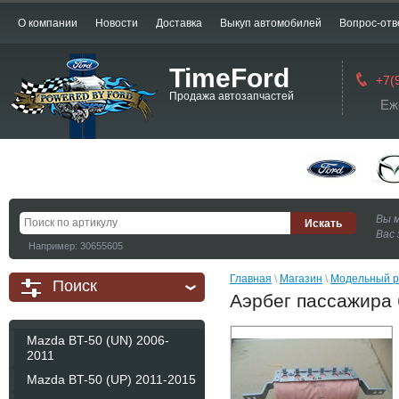
О компании
Новости
Доставка
Выкуп автомобилей
Вопрос-отв
TimeFord
+7(
Продажа автозапчастей
Еж
Вы 
Вас 
Например: 30655605
Главная
 \ 
Магазин
 \ 
Модельный р
Поиск
Аэрбег пассажира 
Mazda BT-50 (UN) 2006-
2011
Mazda BT-50 (UP) 2011-2015