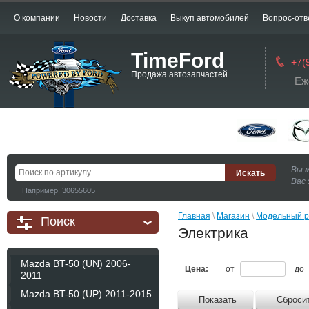
О компании
Новости
Доставка
Выкуп автомобилей
Вопрос-отв
TimeFord
+7(
Продажа автозапчастей
Еж
Вы 
Вас 
Например: 30655605
Главная
 \ 
Магазин
 \ 
Модельный р
Поиск
Электрика
Mazda BT-50 (UN) 2006-
Цена:
от
до
2011
Mazda BT-50 (UP) 2011-2015
Показать
Сброси