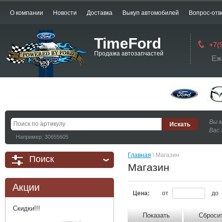
О компании
Новости
Доставка
Выкуп автомобилей
Вопрос-отв
TimeFord
+7(
Продажа автозапчастей
Еж
Вы 
Вас 
Например: 30655605
Главная
 \ Магазин
Поиск
Магазин
Акции
Цена:
от
до
Скидки!!!
Показать
Сброси