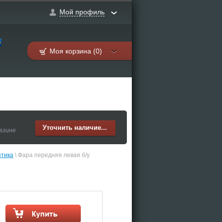
Мой профиль
Моя корзина (0)
Уточнить наличие...
газине
тика
 \ Фара передняя левая б/у