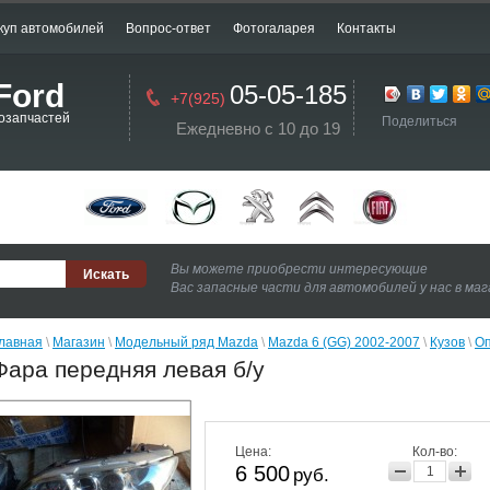
куп автомобилей
Вопрос-ответ
Фотогаларея
Контакты
Ford
05-05-185
+7(925)
озапчастей
Поделиться
Ежедневно с 10 до 19
Вы можете приобрести интересующие
Вас запасные части для автомобилей у нас в ма
лавная
 \ 
Магазин
 \ 
Модельный ряд Mazda
 \ 
Mazda 6 (GG) 2002-2007
 \ 
Кузов
 \ 
Оп
Фара передняя левая б/у
Цена:
Кол-во:
6 500
руб.