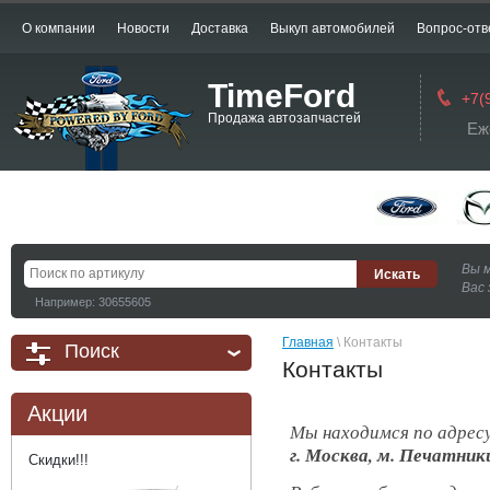
О компании
Новости
Доставка
Выкуп автомобилей
Вопрос-отв
TimeFord
+7(
Продажа автозапчастей
Еж
Вы 
Вас 
Например: 30655605
Главная
 \ Контакты
Поиск
Контакты
Акции
Мы находимся по адрес
г. Москва, м. Печатники
Скидки!!!