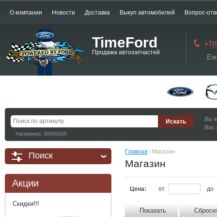
О компании
Новости
Доставка
Выкуп автомобилей
Вопрос-отв
TimeFord
+7(
Продажа автозапчастей
Еж
Вы 
Вас 
Например: 30655605
Главная
 \ Магазин
Поиск
Магазин
Акции
Цена:
от
до
Скидки!!!
Показать
Сброси