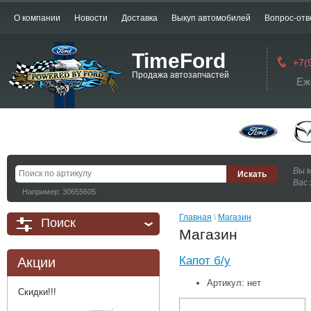
О компании
Новости
Доставка
Выкуп автомобилей
Вопрос-отв
TimeFord
+7(
Продажа автозапчастей
Еж
Вы 
Вас 
Например: 30655605
Главная
 \ 
Магазин
Поиск
Магазин
Капот б/у
Акции
Артикул:
нет
Скидки!!!