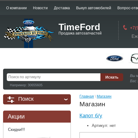
О компании
Новости
Доставка
Выкуп автомобилей
Вопрос-отв
TimeFord
+7(
Продажа автозапчастей
Еж
Вы 
Вас 
Например: 30655605
Главная
 \ 
Магазин
Поиск
Магазин
Капот б/у
Акции
Артикул:
нет
Скидки!!!