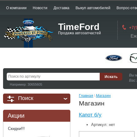
О компании
Новости
Доставка
Выкуп автомобилей
Вопрос-отв
TimeFord
+7(
Продажа автозапчастей
Еж
Вы 
Вас 
Например: 30655605
Главная
 \ 
Магазин
Поиск
Магазин
Капот б/у
Акции
Артикул:
нет
Скидки!!!