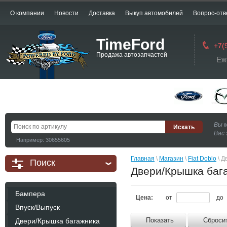
О компании
Новости
Доставка
Выкуп автомобилей
Вопрос-отв
TimeFord
+7(
Продажа автозапчастей
Еж
Вы 
Вас 
Например: 30655605
Главная
 \ 
Магазин
 \ 
Fiat Doblo
 \ 
Поиск
Двери/Крышка баг
Бампера
Цена:
от
до
Впуск/Выпуск
Показать
Сброси
Двери/Крышка багажника