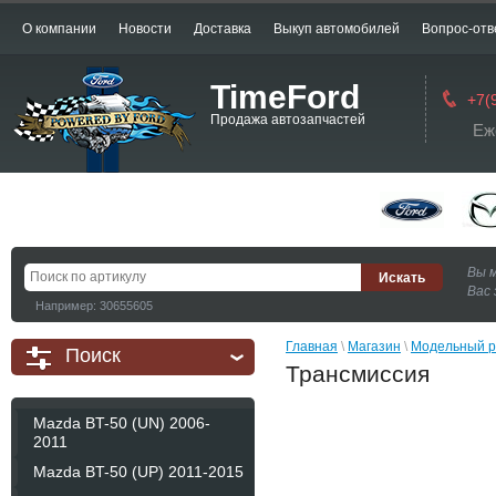
О компании
Новости
Доставка
Выкуп автомобилей
Вопрос-отв
TimeFord
+7(
Продажа автозапчастей
Еж
Вы 
Вас 
Например: 30655605
Главная
 \ 
Магазин
 \ 
Модельный р
Поиск
Трансмиссия
Mazda BT-50 (UN) 2006-
2011
Mazda BT-50 (UP) 2011-2015