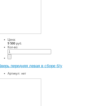
Цена:
9 500
руб.
Кол-во:
Дверь передняя левая в сборе б/у
Артикул:
нет