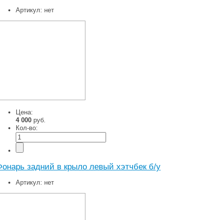
Артикул:
нет
Цена:
4 000
руб.
Кол-во:
Фонарь задний в крыло левый хэтчбек б/у
Артикул:
нет