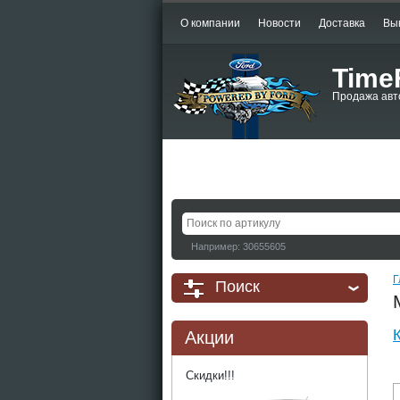
О компании
Новости
Доставка
Вы
Time
Продажа авт
Например: 30655605
Г
Поиск
Акции
Скидки!!!