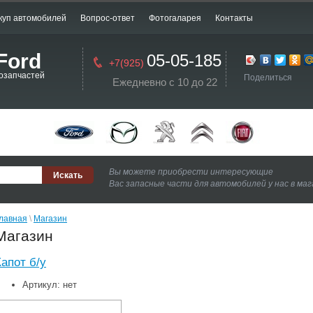
куп автомобилей
Вопрос-ответ
Фотогаларея
Контакты
Ford
05-05-185
+7(925)
озапчастей
Поделиться
Ежедневно с 10 до 22
Вы можете приобрести интересующие
Вас запасные части для автомобилей у нас в ма
лавная
 \ 
Магазин
Магазин
Капот б/у
Артикул:
нет