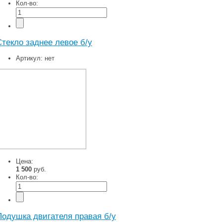
Кол-во:
Стекло заднее левое б/у
Артикул:
нет
Цена:
1 500
руб.
Кол-во:
Подушка двигателя правая б/у