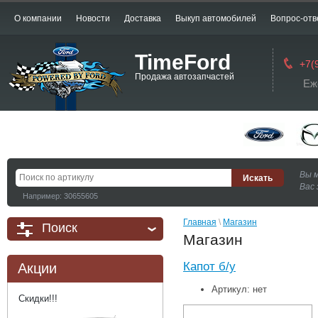
О компании
Новости
Доставка
Выкуп автомобилей
Вопрос-отв
TimeFord
+7(
Продажа автозапчастей
Еж
Вы 
Вас 
Например: 30655605
Главная
 \ 
Магазин
Поиск
Магазин
Капот б/у
Акции
Артикул:
нет
Скидки!!!