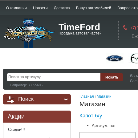
О компании
Новости
Доставка
Выкуп автомобилей
Вопрос-отв
TimeFord
+7(
Продажа автозапчастей
Еж
Вы 
Вас 
Например: 30655605
Главная
 \ 
Магазин
Поиск
Магазин
Капот б/у
Акции
Артикул:
нет
Скидки!!!