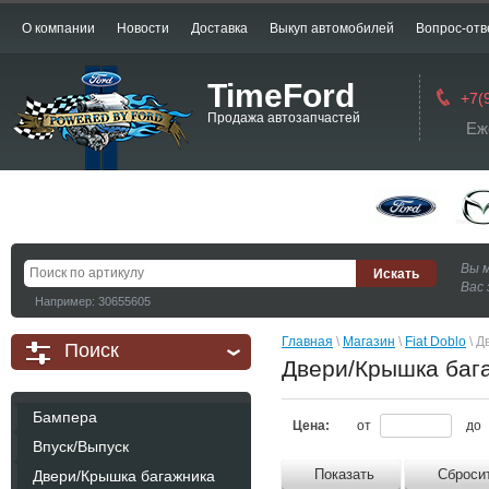
О компании
Новости
Доставка
Выкуп автомобилей
Вопрос-отв
TimeFord
+7(
Продажа автозапчастей
Еж
Вы 
Вас 
Например: 30655605
Главная
 \ 
Магазин
 \ 
Fiat Doblo
 \ 
Поиск
Двери/Крышка баг
Бампера
Цена:
от
до
Впуск/Выпуск
Показать
Сброси
Двери/Крышка багажника