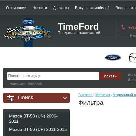
О компании
Новости
Доставка
Выкуп автомобилей
Вопрос-отв
TimeFord
+7(
Продажа автозапчастей
Еж
Вы 
Вас 
Например: 30655605
Главная
 \ 
Магазин
 \ 
Модельный р
Поиск
Фильтра
Mazda BT-50 (UN) 2006-
2011
Mazda BT-50 (UP) 2011-2015