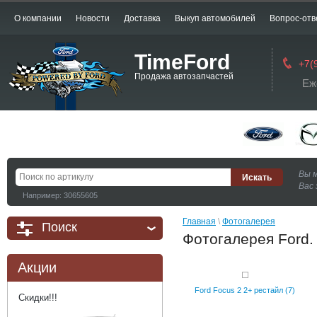
О компании
Новости
Доставка
Выкуп автомобилей
Вопрос-отв
TimeFord
+7(
Продажа автозапчастей
Еж
Вы 
Вас 
Например: 30655605
Главная
 \ 
Фотогалерея
Поиск
Фотогалерея Ford.
Акции
Ford Focus 2 2+ рестайл (7)
Скидки!!!