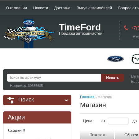
О компании
Новости
Доставка
Выкуп автомобилей
Вопрос-отв
TimeFord
+7(
Продажа автозапчастей
Еж
Вы 
Вас 
Например: 30655605
Главная
 \ Магазин
Поиск
Магазин
Акции
Цена:
от
до
Скидки!!!
Показать
Сброси