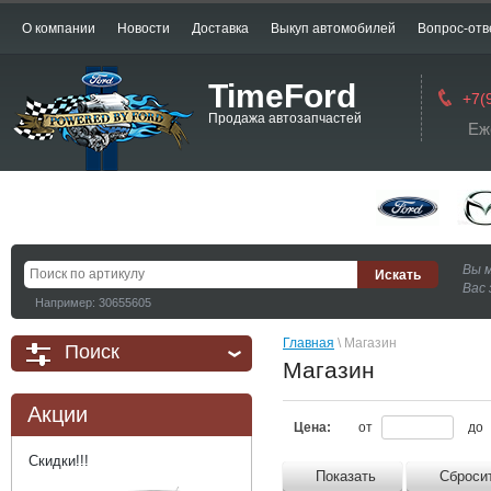
О компании
Новости
Доставка
Выкуп автомобилей
Вопрос-отв
TimeFord
+7(
Продажа автозапчастей
Еж
Вы 
Вас 
Например: 30655605
Главная
 \ Магазин
Поиск
Магазин
Акции
Цена:
от
до
Скидки!!!
Показать
Сброси